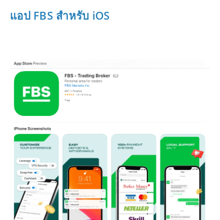
แอป FBS สำหรับ iOS