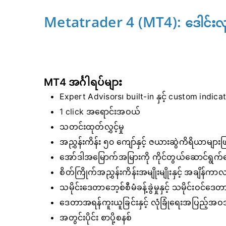
Metatrader 4 (MT4):
ဒေါင်းလ
MT4 အင်္ဂါရပ်များ
Expert Advisors၊ built-in နှင့် custom indica
1 click အရောင်းအဝယ်
သတင်းထုတ်လွှင့်မှု
အညွှန်းကိန်း ၅၀ ကျော်နှင့် ဇယားဆွဲကိရိယာများဖြင့
အော်ဒါအမြောက်အမြားကို ကိုင်တွယ်ဆောင်ရွက
စိတ်ကြိုက်အညွှန်းကိန်းအမျိုးမျိုးနှင့် အချိန်က
သမိုင်းဒေတာဘေ့စ်စီမံခန့်ခွဲမှုနှင့် သမိုင်းဝင်ဒေတ
ဒေတာအရန်ကူးယူခြင်းနှင့် လုံခြုံရေးအပြည့်
အတွင်းပိုင်း စာပို့စနစ်