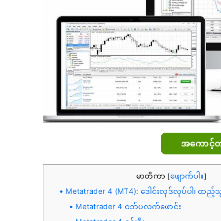
အကောင့်တစ
မာတိကာ
ဖျောက်ပါ။
[
]
Metatrader 4 (MT4): ဒေါင်းလုဒ်လုပ်ပါ၊ ထည့်သ
Metatrader 4 ဝဘ်ပလက်ဖောင်း