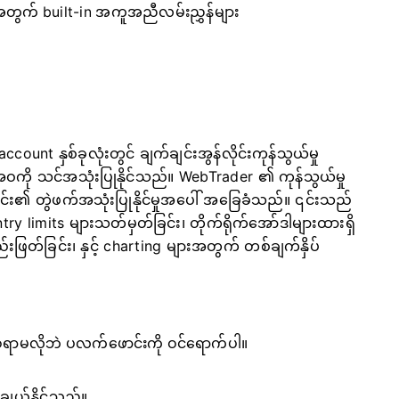
အတွက် built-in အကူအညီလမ်းညွှန်များ
count နှစ်ခုလုံးတွင် ချက်ချင်းအွန်လိုင်းကုန်သွယ်မှု
ို သင်အသုံးပြုနိုင်သည်။ WebTrader ၏ ကုန်သွယ်မှု
င်း၏ တွဲဖက်အသုံးပြုနိုင်မှုအပေါ် အခြေခံသည်။ ၎င်းသည်
့် entry limits များသတ်မှတ်ခြင်း၊ တိုက်ရိုက်အော်ဒါများထားရှိ
တည်းဖြတ်ခြင်း၊ နှင့် charting များအတွက် တစ်ချက်နှိပ်
ပ်စရာမလိုဘဲ ပလက်ဖောင်းကို ဝင်ရောက်ပါ။
ချယ်နိုင်သည်။