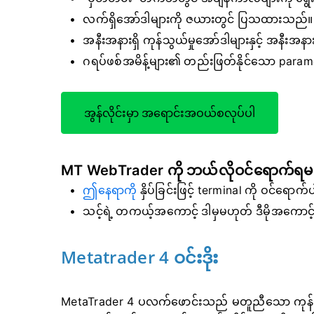
လက်ရှိအော်ဒါများကို ဇယားတွင် ပြသထားသည်။
အနီးအနားရှိ ကုန်သွယ်မှုအော်ဒါများနှင့် အနီးအန
ဂရပ်ဖစ်အမိန့်များ၏ တည်းဖြတ်နိုင်သော parame
အွန်လိုင်းမှာ အရောင်းအဝယ်စလုပ်ပါ
MT WebTrader ကို ဘယ်လိုဝင်ရောက်ရ
ဤနေရာကို
နှိပ်ခြင်းဖြင့် terminal ကို ဝင်ရောက်
သင့်ရဲ့ တကယ့်အကောင့် ဒါမှမဟုတ် ဒီမိုအကောင့်ရဲ
Metatrader 4 ဝင်းဒိုး
MetaTrader 4 ပလက်ဖောင်းသည် မတူညီသော ကုန်သွယ်