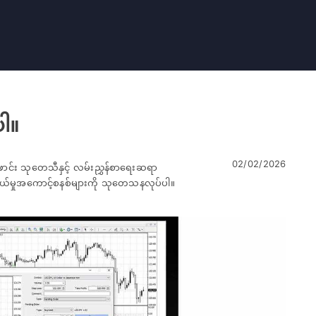
ပါ။
02/02/2026
ောင်း သုတေသီနှင့် လမ်းညွှန်စာရေးဆရာ
်သွယ်မှုအကောင့်စနစ်များကို သုတေသနလုပ်ပါ။