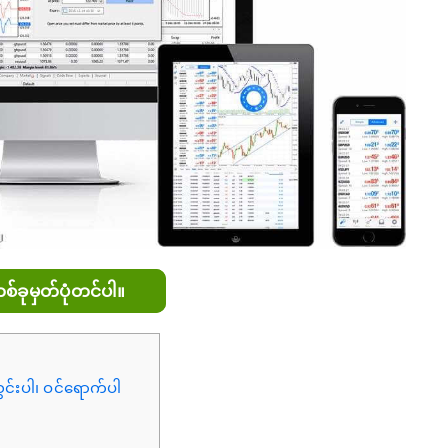
်ခုမှတ်ပုံတင်ပါ။
ွင်းပါ၊ ဝင်ရောက်ပါ