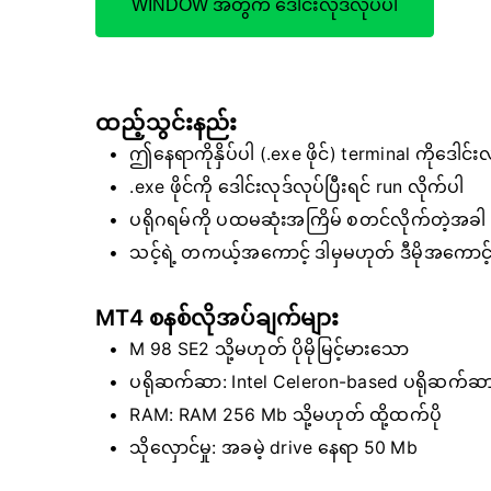
WINDOW အတွက် ဒေါင်းလုဒ်လုပ်ပါ
ထည့်သွင်းနည်း
ဤနေရာကိုနှိပ်ပါ (.exe ဖိုင်) terminal ကိုဒေါင်း
.exe ဖိုင်ကို ဒေါင်းလုဒ်လုပ်ပြီးရင် run လိုက်ပါ
ပရိုဂရမ်ကို ပထမဆုံးအကြိမ် စတင်လိုက်တဲ့အခါ 
သင့်ရဲ့ တကယ့်အကောင့် ဒါမှမဟုတ် ဒီမိုအကောင့်ရဲ
MT4 စနစ်လိုအပ်ချက်များ
M 98 SE2 သို့မဟုတ် ပိုမိုမြင့်မားသော
ပရိုဆက်ဆာ: Intel Celeron-based ပရိုဆက်ဆာ၊ 1
RAM: RAM 256 Mb သို့မဟုတ် ထို့ထက်ပို
သိုလှောင်မှု: အခမဲ့ drive နေရာ 50 Mb