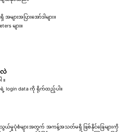
ားရှိ အများအပြားအော်ဒါများ။
ters များ။
မလဲ
ပါ
။
့ login data ကို ရိုက်ထည့်ပါ။
မှုပုံစံများအတွက် အကန့်အသတ်မရှိ ဖြစ်နိုင်ခြေများကို