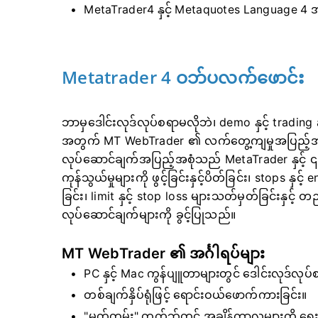
MetaTrader4 နှင့် Metaquotes Language 4 
Metatrader 4 ဝဘ်ပလက်ဖောင်း
ဘာမှဒေါင်းလုဒ်လုပ်စရာမလိုဘဲ၊ demo နှင့် trading ac
အတွက် MT WebTrader ၏ လက်တွေ့ကျမှုအပြည့်အဝက
လုပ်ဆောင်ချက်အပြည့်အစုံသည် MetaTrader နှင့် ၎
ကုန်သွယ်မှုများကို ဖွင့်ခြင်းနှင့်ပိတ်ခြင်း၊ stops နှင
ခြင်း၊ limit နှင့် stop loss များသတ်မှတ်ခြင်းနှင့် 
လုပ်ဆောင်ချက်များကို ခွင့်ပြုသည်။
MT WebTrader ၏ အင်္ဂါရပ်များ
PC နှင့် Mac ကွန်ပျူတာများတွင် ဒေါင်းလုဒ်လု
တစ်ချက်နှိပ်ရုံဖြင့် ရောင်းဝယ်ဖောက်ကားခြင်း။
"မှတ်တမ်း" တက်ဘ်တွင် အချိန်ကာလများကို ရွေး