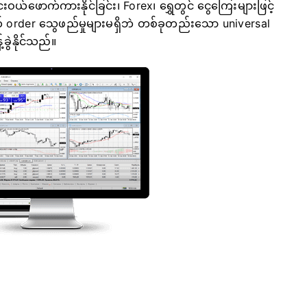
ဝယ်ဖောက်ကားနိုင်ခြင်း၊ Forex၊ ရွှေတွင် ငွေကြေးများဖြင့်
ဟုတ် order သွေဖည်မှုများမရှိဘဲ တစ်ခုတည်းသော universal
ခွဲနိုင်သည်။