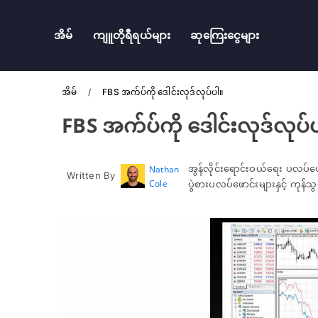
အိမ်
ကျူတိုရီရယ်များ
ဆုကြေးငွေများ
အိမ်
FBS အက်ပ်ကို ဒေါင်းလုဒ်လုပ်ပါ။
FBS အက်ပ်ကို ဒေါင်းလုဒ်လုပ်
အွန်လိုင်းရောင်းဝယ်ရေး ပလပ်ဖ
Nathan
Written By
Cole
ပွဲစားပလပ်ဖောင်းများနှင့် ကုန