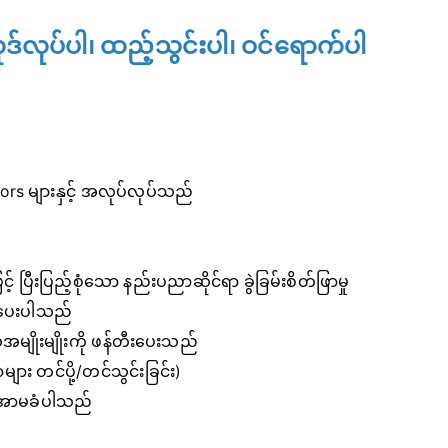
ုဒ်လုပ်ပါ၊ ထည့်သွင်းပါ၊ ဝင်ရောက်ပါ
tors များနှင့် အလုပ်လုပ်သည်
် ပြီးပြည့်စုံသော နည်းပညာဆိုင်ရာ ခွဲခြမ်းစိတ်ဖြာမှု
်ပေးပါသည်
ာလအမျိုးမျိုးကို ဖန်တီးပေးသည်
ာများ တင်ပို့/တင်သွင်းခြင်း)
အဝအာမခံပါသည်