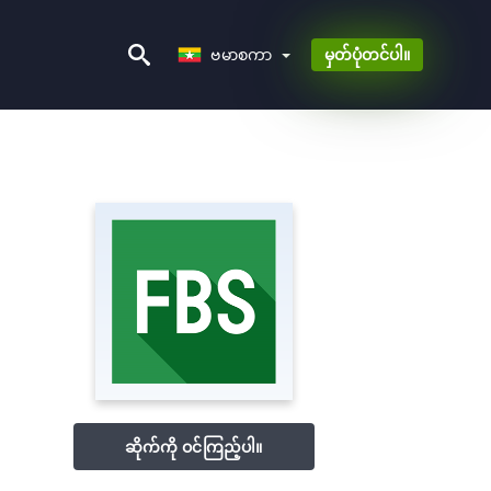
ဗမာစကာ
ဗမာစကာ
မှတ်ပုံတင်ပါ။
ဆိုက်ကို ဝင်ကြည့်ပါ။