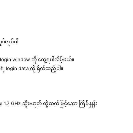
လုဒ်လုပ်ပါ
login window ကို တွေ့ရပါလိမ့်မယ်။
့ login data ကို ရိုက်ထည့်ပါ။
.7 GHz သို့မဟုတ် ထို့ထက်မြင့်သော ကြိမ်နှုန်း