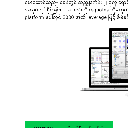
ပေးဆောင်သည်- ရေနံတွင် အညွှန်းကိန်း ၂ ခုကို ရောင်း
အလုပ်လုပ်နိုင်ခြင်း - အားလုံးကို requotes သို့မ
platform ပေါ်တွင် 3000 အထိ leverage ဖြင့် စီမံခန့်