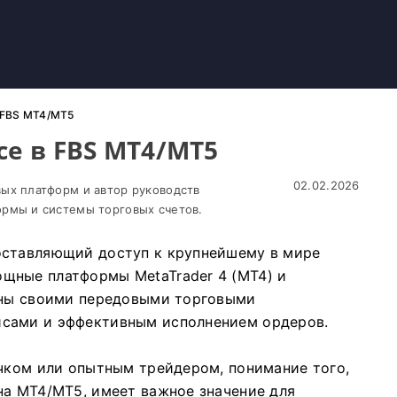
в FBS MT4/MT5
се в FBS MT4/MT5
02.02.2026
ых платформ и автор руководств
рмы и системы торговых счетов.
оставляющий доступ к крупнейшему в мире
щные платформы MetaTrader 4 (MT4) и
стны своими передовыми торговыми
йсами и эффективным исполнением ордеров.
ичком или опытным трейдером, понимание того,
на MT4/MT5, имеет важное значение для