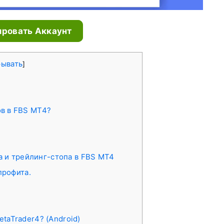
ировать Аккаунт
рывать
]
в в FBS MT4?
а и трейлинг-стопа в FBS MT4
профита.
taTrader4? (Android)