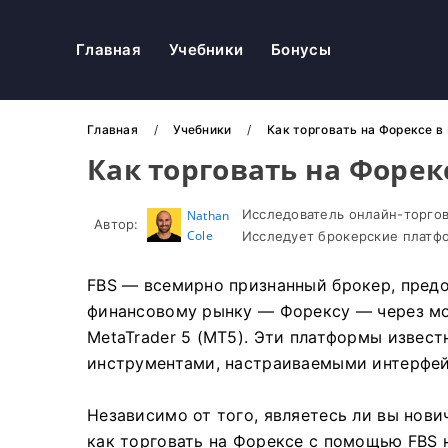
Главная
Учебники
Бонусы
Главная
Учебники
Как торговать на Форексе 
Как торговать на Форек
Исследователь онлайн-торгов
Nathan
Автор:
Cole
Исследует брокерские платфо
FBS — всемирно признанный брокер, пред
финансовому рынку — Форексу — через мо
MetaTrader 5 (MT5). Эти платформы изве
инструментами, настраиваемыми интерфе
Независимо от того, являетесь ли вы нов
как торговать на Форексе с помощью FBS 