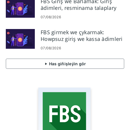
FBS Giriş we Barlamak: Giriş
ädimleri, resminama talaplary
07/08/2026
FBS girmek we çykarmak:
Howpsuz giriş we kassa ädimleri
07/08/2026
Has giňişleýin gör