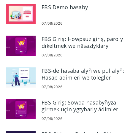
FBS Demo hasaby
07/08/2026
FBS Giriş: Howpsuz giriş, paroly
dikeltmek we näsazlyklary
düzetmek
07/08/2026
FBS-de hasaba alyň we pul alyň:
Hasap ädimleri we tölegler
07/08/2026
FBS Giriş: Söwda hasabyňyza
girmek üçin ygtybarly ädimler
07/08/2026