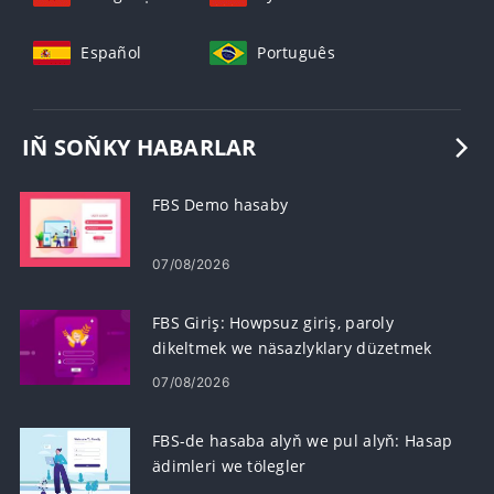
Español
Português
IŇ SOŇKY HABARLAR
FBS Demo hasaby
07/08/2026
FBS Giriş: Howpsuz giriş, paroly
dikeltmek we näsazlyklary düzetmek
07/08/2026
FBS-de hasaba alyň we pul alyň: Hasap
ädimleri we tölegler