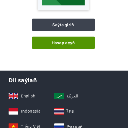
Saýta giriň
Hasap açyň
Dil saýlaň
English
العربيّة
Indonesia
ไทย
Tiếng Việt
Русский