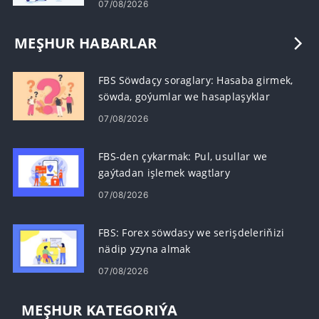
07/08/2026
MEŞHUR HABARLAR
FBS Söwdaçy soraglary: Hasaba girmek,
söwda, goýumlar we hasaplaşyklar
07/08/2026
FBS-den çykarmak: Pul, usullar we
gaýtadan işlemek wagtlary
07/08/2026
FBS: Forex söwdasy we serişdeleriňizi
nädip yzyna almak
07/08/2026
MEŞHUR KATEGORIÝA