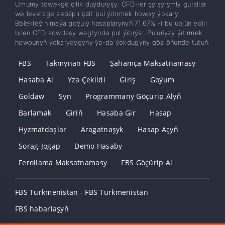
Umumy töwekgelçilik duýduryşy: CFD-ler çylşyrymly gurallar
we leverage sebäpli çalt pul ýitirmek howpy ýokary.
Bölekleýin maýa goýujy hasaplarynyň 71,67% -i bu üpjün ediji
bilen CFD söwdasy wagtynda pul ýitirýär. Puluňyzy ýitirmek
howpunyň ýokarydygyny ýa-da ýokdugyny göz öňünde tutuň.
FBS
Takmynan FBS
Şahamça Maksatnamasy
Hasaba Al
Yza Çekildi
Giriş
Goýum
Goldaw
Syn
Programmany Göçürip Alyň
Barlamak
Giriň
Hasaba Gir
Hasap
Hyzmatdaşlar
Aragatnaşyk
Hasap Açyň
Sorag-Jogap
Demo Hasaby
Ferollama Maksatnamasy
FBS Göçürip Al
FBS Turkmenistan - FBS Türkmenistan
FBS habarlaşyň