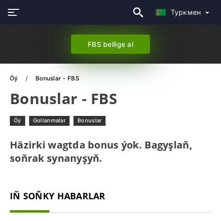
Туркмен
FBS bellige al
Öý
Bonuslar - FBS
Bonuslar - FBS
Öý
Gollanmalar
Bonuslar
Häzirki wagtda bonus ýok. Bagyşlaň,
soňrak synanyşyň.
IŇ SOŇKY HABARLAR