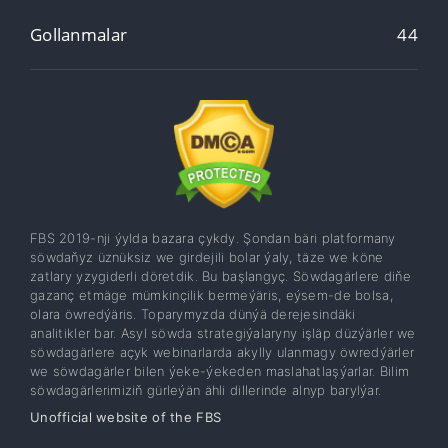
Gollanmalar
44
FBS 2019-nji ýylda bazara çykdy. Şondan bäri platformany
söwdaňyz üznüksiz we girdejili bolar ýaly, täze we köne
zatlary yzygiderli döretdik. Bu başlangyç. Söwdagärlere diňe
gazanç etmäge mümkinçilik bermeýäris, eýsem-de bolsa,
olara öwredýäris. Toparymyzda dünýä derejesindäki
analitikler bar. Asyl söwda strategiýalaryny işläp düzýärler we
söwdagärlere açyk webinarlarda akylly ulanmagy öwredýärler
we söwdagärler bilen ýeke-ýekeden maslahatlaşýarlar. Bilim
söwdagärlerimiziň gürleýän ähli dillerinde alnyp barylýar.
Unofficial website of the FBS