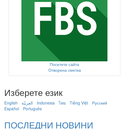
Посетете сайта
Отворена сметка
Изберете език
English
العربيّة
Indonesia
ไทย
Tiếng Việt
Русский
Español
Português
ПОСЛЕДНИ НОВИНИ