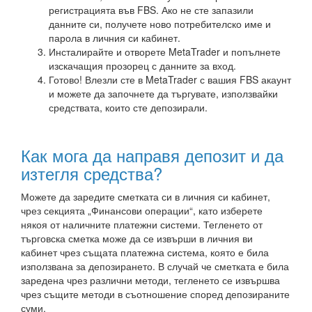
регистрацията във FBS. Ако не сте запазили
данните си, получете ново потребителско име и
парола в личния си кабинет.
Инсталирайте и отворете MetaTrader и попълнете
изскачащия прозорец с данните за вход.
Готово! Влезли сте в MetaTrader с вашия FBS акаунт
и можете да започнете да търгувате, използвайки
средствата, които сте депозирали.
Как мога да направя депозит и да
изтегля средства?
Можете да заредите сметката си в личния си кабинет,
чрез секцията „Финансови операции“, като изберете
някоя от наличните платежни системи. Тегленето от
търговска сметка може да се извърши в личния ви
кабинет чрез същата платежна система, която е била
използвана за депозирането. В случай че сметката е била
заредена чрез различни методи, тегленето се извършва
чрез същите методи в съотношение според депозираните
суми.