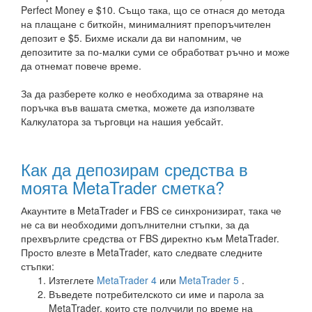
Perfect Money е $10. Също така, що се отнася до метода
на плащане с биткойн, минималният препоръчителен
депозит е $5. Бихме искали да ви напомним, че
депозитите за по-малки суми се обработват ръчно и може
да отнемат повече време.
За да разберете колко е необходима за отваряне на
поръчка във вашата сметка, можете да използвате
Калкулатора за търговци на нашия уебсайт.
Как да депозирам средства в
моята MetaTrader сметка?
Акаунтите в MetaTrader и FBS се синхронизират, така че
не са ви необходими допълнителни стъпки, за да
прехвърлите средства от FBS директно към MetaTrader.
Просто влезте в MetaTrader, като следвате следните
стъпки:
Изтеглете
MetaTrader 4
или
MetaTrader 5
.
Въведете потребителското си име и парола за
MetaTrader, които сте получили по време на