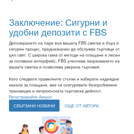
Заключение: Сигурни и
удобни депозити с FBS
Депозирането на пари във вашата FBS сметка е бърз и
сигурен процес, предназначен да обслужва търговци от
цял ​​свят. С широка гама от методи на плащане и лесен
за ползване интерфейс, FBS улеснява захранването на
вашата сметка и позволява уверена търговия.
Като следвате правилните стъпки и избирате надеждни
канали за плащане, вие си осигурявате безпроблемни
транзакции и непрекъсната търговска дейност.
Регистрирайте Акаунт
СВЪРЗАНИ НОВИНИ
ОЩЕ ОТ АВТОРА