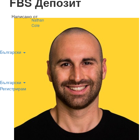
FBS Депозит
Написано от
Nathan
Cole
Български
Български
Регистрирам