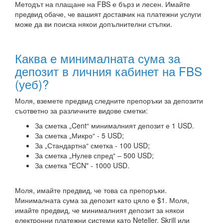
Методът на плащане на FBS е бърз и лесен. Имайте
предвид обаче, че вашият доставчик на платежни услуги
може да ви поиска някои допълнителни стъпки.
Каква е минималната сума за
депозит в личния кабинет на FBS
(уеб)?
Моля, вземете предвид следните препоръки за депозити
съответно за различните видове сметки:
За сметка „Cent“ минималният депозит е 1 USD.
За сметка „Микро“ - 5 USD;
За „Стандартна“ сметка - 100 USD;
За сметка „Нулев спред“ – 500 USD;
За сметка "ECN" - 1000 USD.
Моля, имайте предвид, че това са препоръки.
Минималната сума за депозит като цяло е $1. Моля,
имайте предвид, че минималният депозит за някои
електронни платежни системи като Neteller, Skrill или