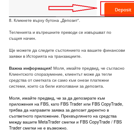
8. Кликнете върху бутона „Депозит“.
Тегленията и вътрешните преводи се извършват по
същия начин.
Ще можете да следите състоянието на вашите финансови
заявки в Историята на транзакциите.
Важна информация!
Моля, имайте предвид, че съгласно
Клиентското споразумение, клиентът може да тегли
средства от сметката си само към онези платежни
системи, които са били използвани за депозита.
Моля, имайте предвид, че за да депозирате към
приложения на FBS, като FBS Trader или FBS CopyTrade,
трябва да направите заявка за депозит директно в
съответното приложение. Прехвърлянето на средства
между вашите MetaTrader сметки и FBS CopyTrade / FBS
Trader сметки не е възможно.