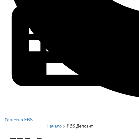
Регистър FBS
Начало
>
FBS Депозит