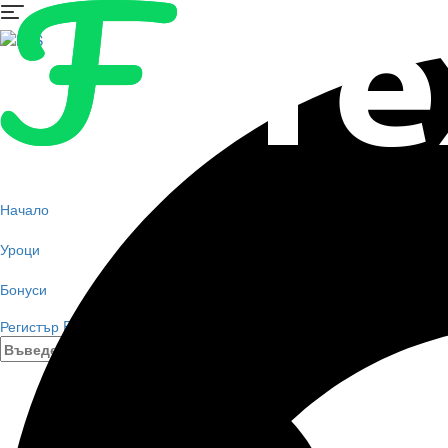
Начало
Уроци
Бонуси
Регистър FBS