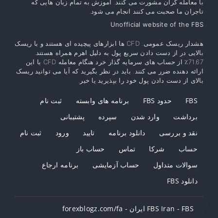
با معامله گران مشورت می کنند. آموزش به تمام زبان هایی که
تاجران ما صحبت می کنند انجام می شود.
Unofficial website of the FBS
هشدار ریسک عمومی: CFD ها ابزارهای پیچیده ای هستند و با ریسک
بالایی در از دست دادن سریع پول به دلیل اهرم همراه هستند.
71.67٪ از حساب های سرمایه گذار خرد هنگام معامله CFD با این
ارائه دهنده ضرر می کنند. باید در نظر بگیرید که آیا می توانید ریسک
بالای از دست دادن پول خود را بپذیرید یا خیر.
FBS
حدود FBS
برنامه های وابسته
ثبت نام
برداشت
وارد شدن
سپرده
پشتیبانی
نقد و بررسی
دانلود برنامه
تایید
ورود
ثبت نام
حساب
شرکا
تماس
حساب باز
سوالات متداول
حساب آزمایشی
برنامه ارجاع
دانلود FBS
FBS Iran - FBS ایران - ‫forexblogz.com/fa