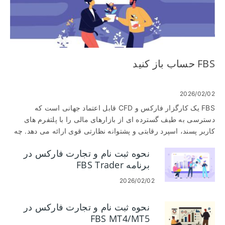
FBS حساب باز کنید
2026/02/02
FBS یک کارگزار فارکس و CFD قابل اعتماد جهانی است که
دسترسی به طیف گسترده ای از بازارهای مالی را با پلتفرم های
کاربر پسند، اسپرد رقابتی و پشتوانه نظارتی قوی ارائه می دهد. چه
در تجارت تازه کار باشید و چه یک سرمایه گذار باتجربه، شروع کار با
نحوه ثبت نام و تجارت فارکس در
افتتاح حساب و ورود به سیستم برای دسترسی به داشبورد معاملاتی
برنامه FBS Trader
شروع می شود. این راهنما شما را در فرآیند کامل راهنمایی می کند
تا به شما کمک کند تا حساب FBS خود را با سهولت و امنیت راه
2026/02/02
اندازی کرده و وارد آن شوید.
نحوه ثبت نام و تجارت فارکس در
FBS MT4/MT5