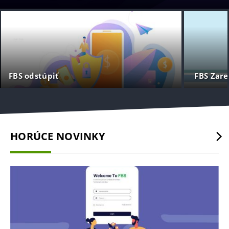
FBS odstúpiť
FBS Zare
HORÚCE NOVINKY