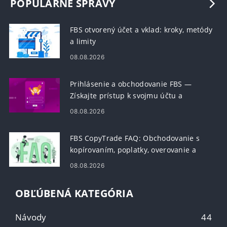
POPULÁRNE SPRÁVY
FBS otvorený účet a vklad: kroky, metódy
a limity
08.08.2026
Prihlásenie a obchodovanie FBS —
Získajte prístup k svojmu účtu a
obchodujte na Forexe
08.08.2026
FBS CopyTrade FAQ: Obchodovanie s
kopírovaním, poplatky, overovanie a
bezpečnosť
08.08.2026
OBĽÚBENÁ KATEGÓRIA
Návody
44