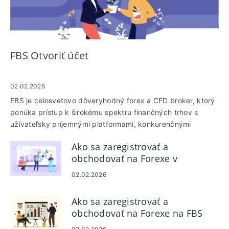
FBS Otvoriť účet
02.02.2026
FBS je celosvetovo dôveryhodný forex a CFD broker, ktorý
ponúka prístup k širokému spektru finančných trhov s
užívateľsky príjemnými platformami, konkurenčnými
spreadmi a silnou regulačnou podporou. Či už ste v
Ako sa zaregistrovať a
obchodovaní nováčik alebo skúsený investor, začiatok
obchodovať na Forexe v
začína otvorením účtu a prihlásením, aby ste získali prístup
aplikácii FBS Trader
k obchodnému panelu. Táto príručka vás prevedie celým
02.02.2026
procesom, ktorý vám pomôže jednoducho a bezpečne
nastaviť a prihlásiť sa do vášho účtu FBS.
Ako sa zaregistrovať a
obchodovať na Forexe na FBS
MT4/MT5