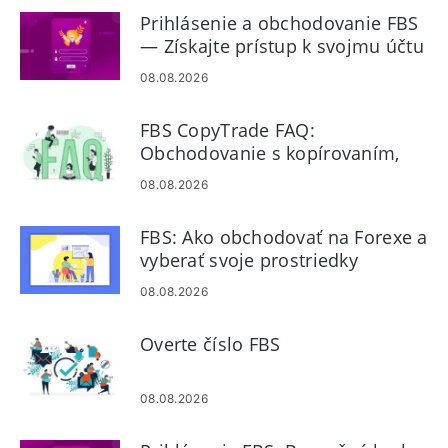
Prihlásenie a obchodovanie FBS
— Získajte prístup k svojmu účtu
a obchodujte na Forexe
08.08.2026
FBS CopyTrade FAQ:
Obchodovanie s kopírovaním,
poplatky, overovanie a
08.08.2026
bezpečnosť
FBS: Ako obchodovať na Forexe a
vyberať svoje prostriedky
08.08.2026
Overte číslo FBS
08.08.2026