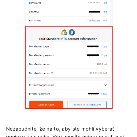
Nezabudnite, že na to, aby ste mohli vyberať
peniaze zo svojho účtu, musíte najprv overiť svoj