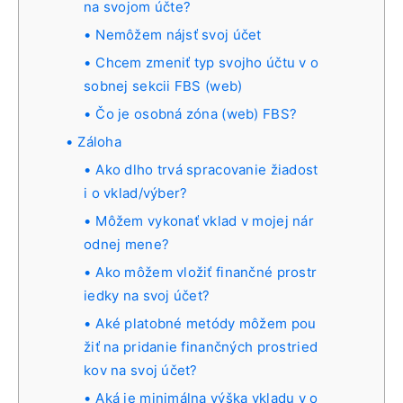
na svojom účte?
Nemôžem nájsť svoj účet
Chcem zmeniť typ svojho účtu v o
sobnej sekcii FBS (web)
Čo je osobná zóna (web) FBS?
Záloha
Ako dlho trvá spracovanie žiadost
i o vklad/výber?
Môžem vykonať vklad v mojej nár
odnej mene?
Ako môžem vložiť finančné prostr
iedky na svoj účet?
Aké platobné metódy môžem pou
žiť na pridanie finančných prostried
kov na svoj účet?
Aká je minimálna výška vkladu v o