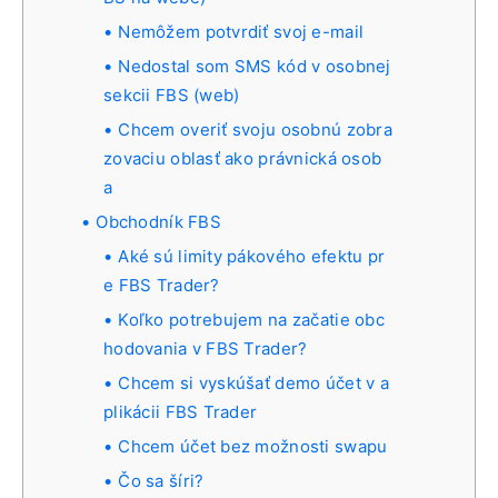
Nemôžem potvrdiť svoj e-mail
Nedostal som SMS kód v osobnej
sekcii FBS (web)
Chcem overiť svoju osobnú zobra
zovaciu oblasť ako právnická osob
a
Obchodník FBS
Aké sú limity pákového efektu pr
e FBS Trader?
Koľko potrebujem na začatie obc
hodovania v FBS Trader?
Chcem si vyskúšať demo účet v a
plikácii FBS Trader
Chcem účet bez možnosti swapu
Čo sa šíri?