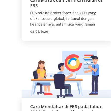
Cara Masuk dan Verifikasi Akun di
FBS
FBS adalah broker forex dan CFD yang
diakui secara global, terkenal dengan
keandalannya, antarmuka yang ramah
pengguna, dan komitmen terhadap
03/02/2026
keamanan klien. Baik Anda baru memulai
perjalanan trading atau beralih dari broker
lain, masuk dan memverifikasi akun Anda
adalah langkah penting untuk mengakses
rangkaian lengkap fitur trading FBS.
Panduan ini memberikan gambaran
profesional langkah demi langkah tentang
cara masuk ke akun FBS Anda dan
menyelesaikan proses verifikasi dengan
mudah.
Cara Mendaftar di FBS pada tahun