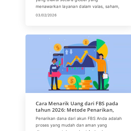
menawarkan layanan dalam valas, saham,
dan instrumen keuangan lainnya. Bagi
03/02/2026
trader yang telah menghasilkan
keuntungan atau perlu mengakses
dananya, mengetahui cara menarik uang
dengan benar dari FBS adalah bagian
penting dalam mengelola keuangan
mereka. Panduan profesional ini
menguraikan langkah-langkah penting
dalam menarik dana dengan aman dan
efisien dari akun FBS Anda.
Cara Menarik Uang dari FBS pada
tahun 2026: Metode Penarikan,
Biaya, Waktu Proses, Batasan &
Penarikan dana dari akun FBS Anda adalah
Masalah yang Menunggu
proses yang mudah dan aman yang
Keputusan