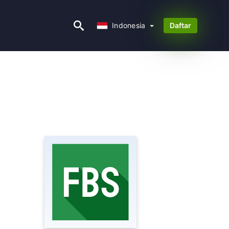
Indonesia
Indonesia
Daftar