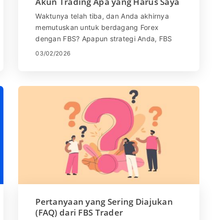
Akun Trading Apa yang Harus Saya
Pilih?
Waktunya telah tiba, dan Anda akhirnya
memutuskan untuk berdagang Forex
dengan FBS? Apapun strategi Anda, FBS
memiliki akun trading yang cocok untuk
03/02/2026
Anda! Pilih dari berbagai jenis akun yang
dirancang untuk memenuhi kebutuhan
Anda, termasuk akun Cent, Micro,
Standard, Zero spread, dan ECN. Masing-
masing akun ini memiliki fitur uniknya
masing-masing. Izinkan kami memberi
Anda penjelasan singkat.
Pertanyaan yang Sering Diajukan
(FAQ) dari FBS Trader