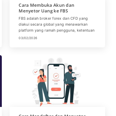
Cara Membuka Akun dan
Menyetor Uang ke FBS
FBS adalah broker forex dan CFD yang
diakui secara global yang menawarkan
platform yang ramah pengguna, ketentuan
perdagangan yang kompetitif, dan
03/02/2026
berbagai metode pendanaan yang aman.
Baik Anda seorang pemula atau trader
berpengalaman, membuka rekening dan
menyetor dana adalah langkah penting
pertama untuk memasuki pasar keuangan.
Panduan ini menguraikan proses
profesional dan aman untuk membuat akun
FBS dan melakukan deposit pertama Anda.