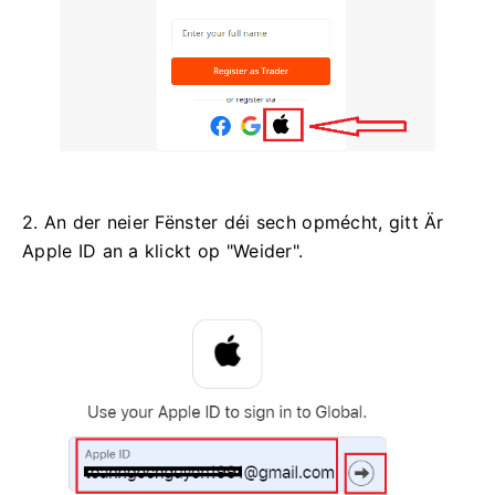
2. An der neier Fënster déi sech opmécht, gitt Är
Apple ID an a klickt op "Weider".