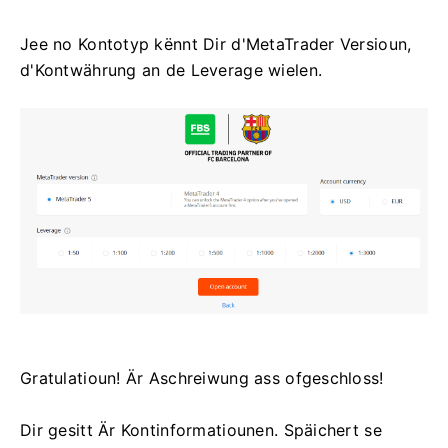
Jee no Kontotyp kënnt Dir d'MetaTrader Versioun,
d'Kontwährung an de Leverage wielen.
Gratulatioun! Är Aschreiwung ass ofgeschloss!
Dir gesitt Är Kontinformatiounen. Späichert se