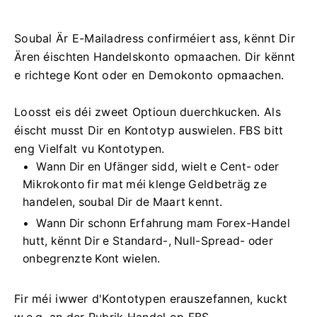
Soubal Är E-Mailadress confirméiert ass, kënnt Dir
Ären éischten Handelskonto opmaachen. Dir kënnt
e richtege Kont oder en Demokonto opmaachen.
Loosst eis déi zweet Optioun duerchkucken. Als
éischt musst Dir en Kontotyp auswielen. FBS bitt
eng Vielfalt vu Kontotypen.
Wann Dir en Ufänger sidd, wielt e Cent- oder
Mikrokonto fir mat méi klenge Geldbeträg ze
handelen, soubal Dir de Maart kennt.
Wann Dir schonn Erfahrung mam Forex-Handel
hutt, kënnt Dir e Standard-, Null-Spread- oder
onbegrenzte Kont wielen.
Fir méi iwwer d'Kontotypen erauszefannen, kuckt