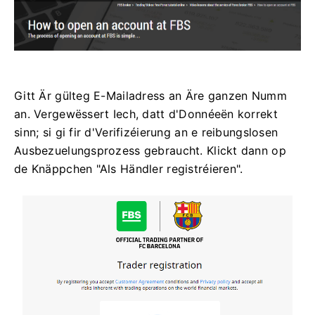
Gitt Är gülteg E-Mailadress an Äre ganzen Numm
an. Vergewëssert Iech, datt d'Donnéeën korrekt
sinn; si gi fir d'Verifizéierung an e reibungslosen
Ausbezuelungsprozess gebraucht. Klickt dann op
de Knäppchen "Als Händler registréieren".