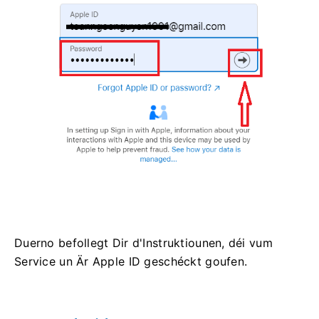
Duerno befollegt Dir d'Instruktiounen, déi vum
Service un Är Apple ID geschéckt goufen.