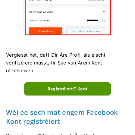
Vergiesst net, datt Dir Äre Profil als éischt
verifizéiere musst, fir Sue vun Ärem Kont
ofzehiewen.
Registréiert E Kont
Wéi ee sech mat engem Facebook-
Kont registréiert