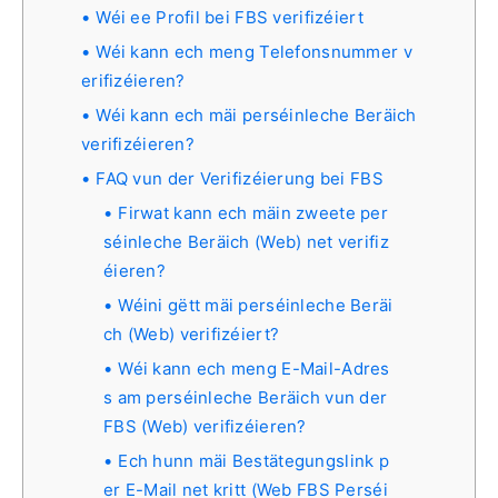
Wéi ee Profil bei FBS verifizéiert
Wéi kann ech meng Telefonsnummer v
erifizéieren?
Wéi kann ech mäi perséinleche Beräich
verifizéieren?
FAQ vun der Verifizéierung bei FBS
Firwat kann ech mäin zweete per
séinleche Beräich (Web) net verifiz
éieren?
Wéini gëtt mäi perséinleche Beräi
ch (Web) verifizéiert?
Wéi kann ech meng E-Mail-Adres
s am perséinleche Beräich vun der
FBS (Web) verifizéieren?
Ech hunn mäi Bestätegungslink p
er E-Mail net kritt (Web FBS Perséi