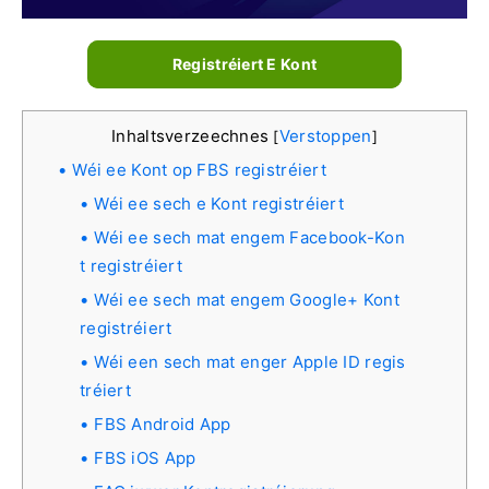
Registréiert E Kont
Inhaltsverzeechnes
Verstoppen
[
]
Wéi ee Kont op FBS registréiert
Wéi ee sech e Kont registréiert
Wéi ee sech mat engem Facebook-Kon
t registréiert
Wéi ee sech mat engem Google+ Kont
registréiert
Wéi een sech mat enger Apple ID regis
tréiert
FBS Android App
FBS iOS App