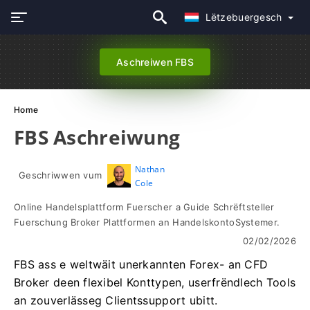
Lëtzebuergesch
Aschreiwen FBS
Home
FBS Aschreiwung
Nathan
Geschriwwen vum
Cole
Online Handelsplattform Fuerscher a Guide Schrëftsteller
Fuerschung Broker Plattformen an HandelskontoSystemer.
02/02/2026
FBS ass e weltwäit unerkannten Forex- an CFD
Broker deen flexibel Konttypen, userfrëndlech Tools
an zouverlässeg Clientssupport ubitt.