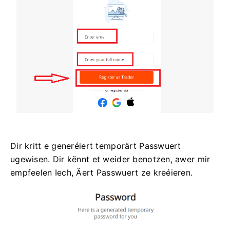
Dir kritt e generéiert temporärt Passwuert
ugewisen. Dir kënnt et weider benotzen, awer mir
empfeelen Iech, Äert Passwuert ze kreéieren.