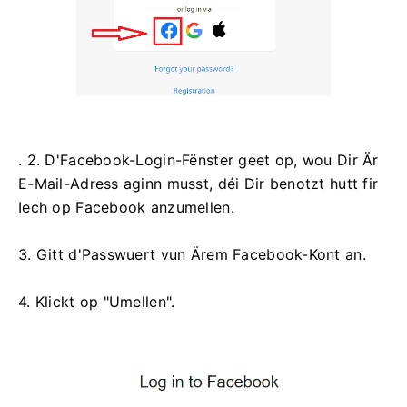
. 2. D'Facebook-Login-Fënster geet op, wou Dir Är
E-Mail-Adress aginn musst, déi Dir benotzt hutt fir
Iech op Facebook anzumellen.
3. Gitt d'Passwuert vun Ärem Facebook-Kont an.
4. Klickt op "Umellen".