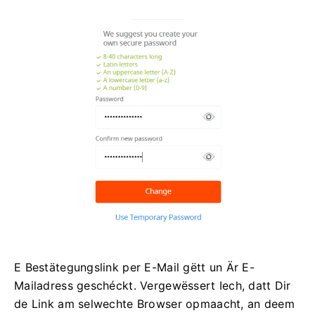
E Bestätegungslink per E-Mail gëtt un Är E-
Mailadress geschéckt. Vergewëssert Iech, datt Dir
de Link am selwechte Browser opmaacht, an deem