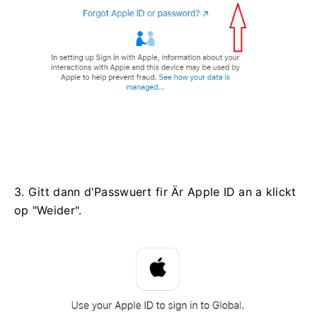
3. Gitt dann d'Passwuert fir Är Apple ID an a klickt
op "Weider".