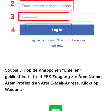
Soubal Dir
op de Knäppchen "Umellen"
geklickt
hutt , freet FBS
Zougang zu: Ären Numm,
Ärem Profilbild an Ärer E-Mail-Adress. Klickt op
Weider...