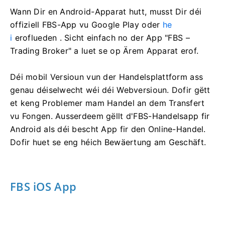
Wann Dir en Android-Apparat hutt, musst Dir déi
offiziell FBS-App vu Google Play oder
he
i
eroflueden . Sicht einfach no der App "FBS –
Trading Broker" a luet se op Ärem Apparat erof.
Déi mobil Versioun vun der Handelsplattform ass
genau déiselwecht wéi déi Webversioun. Dofir gëtt
et keng Problemer mam Handel an dem Transfert
vu Fongen. Ausserdeem gëllt d'FBS-Handelsapp fir
Android als déi bescht App fir den Online-Handel.
Dofir huet se eng héich Bewäertung am Geschäft.
FBS iOS App