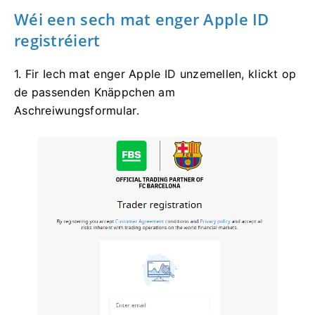
Wéi een sech mat enger Apple ID
registréiert
1. Fir Iech mat enger Apple ID unzemellen, klickt op
de passenden Knäppchen am
Aschreiwungsformular.