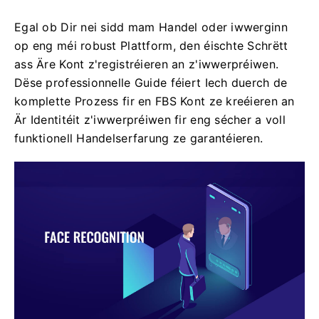
Egal ob Dir nei sidd mam Handel oder iwwerginn
op eng méi robust Plattform, den éischte Schrëtt
ass Äre Kont z'registréieren an z'iwwerpréiwen.
Dëse professionnelle Guide féiert Iech duerch de
komplette Prozess fir en FBS Kont ze kreéieren an
Är Identitéit z'iwwerpréiwen fir eng sécher a voll
funktionell Handelserfarung ze garantéieren.