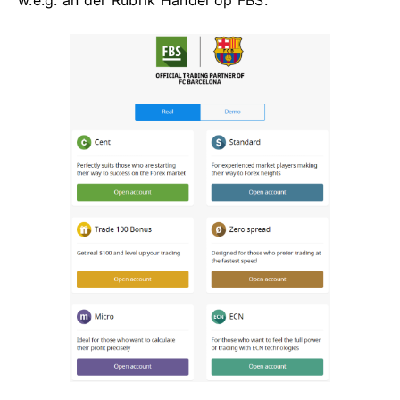
w.e.g. an der Rubrik Handel op FBS.