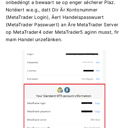
onbedéngt a bewaart se op enger sécherer Plaz.
Notéiert w.e.g., datt Dir Är Kontonummer
(MetaTrader Login), Äert Handelspasswuert
(MetaTrader Passwuert) an Äre MetaTrader Server
op MetaTrader4 oder MetaTrader5 aginn musst, fir
mam Handel unzefänken.