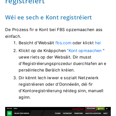
registréiert
Wéi ee sech e Kont registréiert
De Prozess fir e Kont bei FBS opzemaachen ass
einfach.
Besicht d'Websäit
fbs.com
oder klickt
hei
Klickt op de Knäppchen
"Kont opmaachen
"
uewe riets op der Websäit. Dir musst
d'Registréierungsprozedur duerchlafen an e
perséinleche Beräich kréien.
Dir kënnt Iech iwwer e sozialt Netzwierk
registréieren oder d'Donnéeën, déi fir
d'Kontoregistréierung néideg sinn, manuell
aginn.