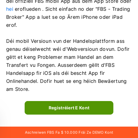
déi offiziell FBS mobil App aus dem App Store oder
hei
eroflueden . Sicht einfach no der "FBS - Trading
Broker" App a luet se op Ärem iPhone oder iPad
erof.
Déi mobil Versioun vun der Handelsplattform ass
genau déiselwecht wéi d'Webversioun dovun. Dofir
gëtt et keng Problemer mam Handel an dem
Transfert vu Fongen. Ausserdeem gëllt d'FBS
Handelsapp fir iOS als déi bescht App fir
Onlinehandel. Dofir huet se eng héich Bewäertung
am Store.
Registréiert E Kont
FAQ iwwer Kontregistréierung
Aschreiwen FBS Fa $ 10.000 Fräi Ze DEMO Kont