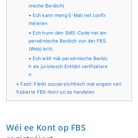
nleche Beräich)
Ech kann meng E-Mail net confir
méieren
Ech hunn den SMS-Code net am
perséinleche Beräich vun der FBS
(Web) kritt.
Ech wëll mäi perséinleche Beräic
h als juristesch Entitéit verifizéiere
n
Fazit: Fänkt zouversiichtlech mat engem veri
fizéierte FBS-Kont un ze handelen
Wéi ee Kont op FBS