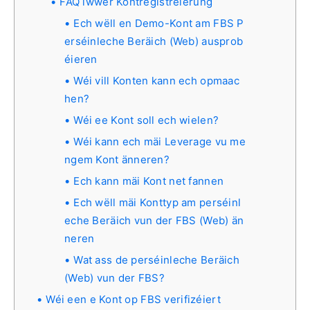
FAQ iwwer Kontregistréierung
Ech wëll en Demo-Kont am FBS P
erséinleche Beräich (Web) ausprob
éieren
Wéi vill Konten kann ech opmaac
hen?
Wéi ee Kont soll ech wielen?
Wéi kann ech mäi Leverage vu me
ngem Kont änneren?
Ech kann mäi Kont net fannen
Ech wëll mäi Konttyp am perséinl
eche Beräich vun der FBS (Web) än
neren
Wat ass de perséinleche Beräich
(Web) vun der FBS?
Wéi een e Kont op FBS verifizéiert