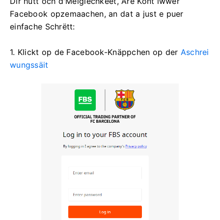
Dir hutt och d'Méiglechkeet, Äre Kont iwwer
Facebook opzemaachen, an dat a just e puer
einfache Schrëtt:
1. Klickt op de Facebook-Knäppchen op der
Aschrei
wungssäit