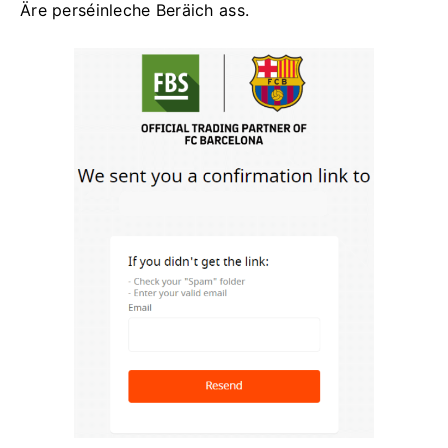
Äre perséinleche Beräich ass.