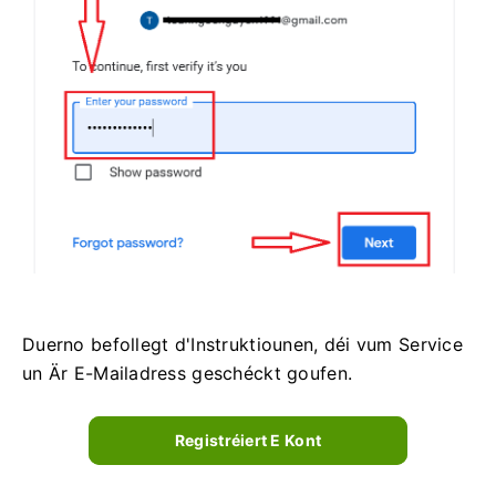
Duerno befollegt d'Instruktiounen, déi vum Service
un Är E-Mailadress geschéckt goufen.
Registréiert E Kont