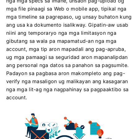
nga mga specs sa imahe, unsaon pag-upload og
mga file pinaagi sa Web o mobile app, tipikal nga
mga timeline sa pagrepaso, ug unsay buhaton kung
ang usa ka dokumento isalikway. Gipatin-aw usab
niini ang temporaryo nga mga limitasyon nga
gibutang sa wala pa mapamatud-an nga mga
account, mga tip aron mapadali ang pag-apruba,
ug mga pamaagi sa seguridad aron mapanalipdan
ang personal nga datos sa panahon sa pagsumite.
Padayon sa pagbasa aron makompleto ang pag-
verify nga masaligon ug malikayan ang kasagaran
nga mga lit-ag nga nagpahinay sa pagpaaktibo sa
account.