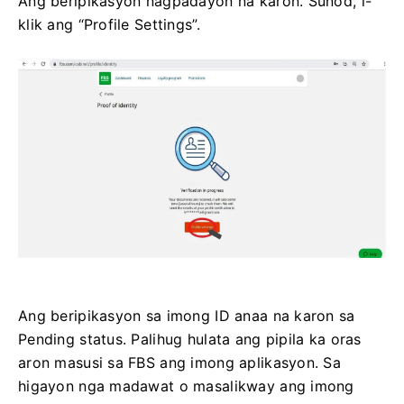
Ang beripikasyon nagpadayon na karon. Sunod, i-
klik ang “Profile Settings”.
Ang beripikasyon sa imong ID anaa na karon sa
Pending status. Palihug hulata ang pipila ka oras
aron masusi sa FBS ang imong aplikasyon. Sa
higayon nga madawat o masalikway ang imong