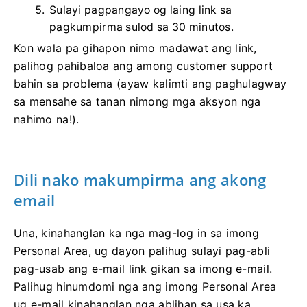
Sulayi pagpangayo og laing link sa
pagkumpirma sulod sa 30 minutos.
Kon wala pa gihapon nimo madawat ang link,
palihog pahibaloa ang among customer support
bahin sa problema (ayaw kalimti ang paghulagway
sa mensahe sa tanan nimong mga aksyon nga
nahimo na!).
Dili nako makumpirma ang akong
email
Una, kinahanglan ka nga mag-log in sa imong
Personal Area, ug dayon palihug sulayi pag-abli
pag-usab ang e-mail link gikan sa imong e-mail.
Palihug hinumdomi nga ang imong Personal Area
ug e-mail kinahanglan nga ablihan sa usa ka