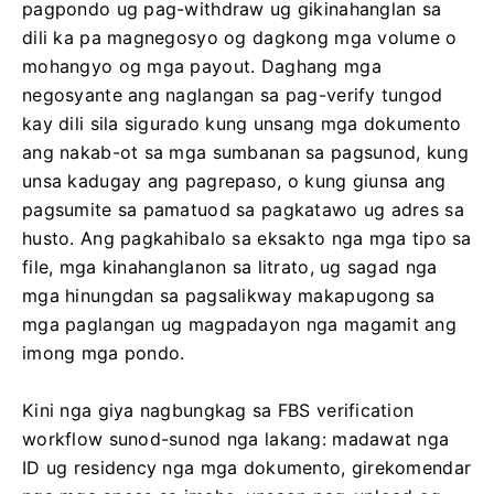
pagpondo ug pag-withdraw ug gikinahanglan sa
dili ka pa magnegosyo og dagkong mga volume o
mohangyo og mga payout. Daghang mga
negosyante ang naglangan sa pag-verify tungod
kay dili sila sigurado kung unsang mga dokumento
ang nakab-ot sa mga sumbanan sa pagsunod, kung
unsa kadugay ang pagrepaso, o kung giunsa ang
pagsumite sa pamatuod sa pagkatawo ug adres sa
husto. Ang pagkahibalo sa eksakto nga mga tipo sa
file, mga kinahanglanon sa litrato, ug sagad nga
mga hinungdan sa pagsalikway makapugong sa
mga paglangan ug magpadayon nga magamit ang
imong mga pondo.
Kini nga giya nagbungkag sa FBS verification
workflow sunod-sunod nga lakang: madawat nga
ID ug residency nga mga dokumento, girekomendar