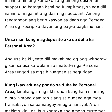
mahimo nimong kontakon ang among customer
support ug hatagan kami og kumpirmasyon nga dili
na nimo magamit ang daan nga account. Among
tangtangon ang beripikasyon sa daan nga Personal
Area ug i-beripika dayon ang bag-o pagkahuman.
Unsa man kung magdeposito ako sa duha ka
Personal Area?
Ang usa ka kliyente dili makahimo og pag-withdraw
gikan sa usa ka wala mapamatud-i nga Personal
Area tungod sa mga hinungdan sa seguridad.
Kung ikaw adunay pondo sa duha ka Personal
Area,
kinahanglan nga klaruhon kung hain niini ang
gusto nimong gamiton alang sa dugang nga mga
transaksyon sa pamatigayon ug pinansyal. Aron
mahimo kini, palihug kontaka ang among customer