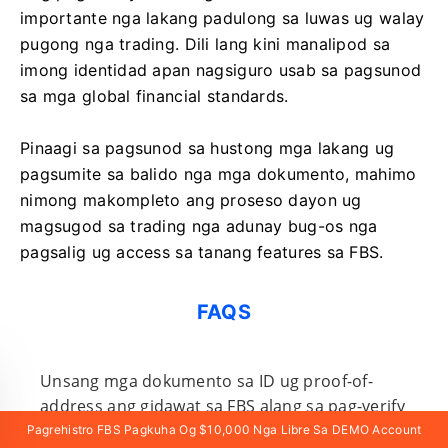
importante nga lakang padulong sa luwas ug walay
pugong nga trading. Dili lang kini manalipod sa
imong identidad apan nagsiguro usab sa pagsunod
sa mga global financial standards.
Pinaagi sa pagsunod sa hustong mga lakang ug
pagsumite sa balido nga mga dokumento, mahimo
nimong makompleto ang proseso dayon ug
magsugod sa trading nga adunay bug-os nga
pagsalig ug access sa tanang features sa FBS.
FAQS
Unsang mga dokumento sa ID ug proof-of-
address ang gidawat sa FBS alang sa pag-verify
sa account?
Pagrehistro FBS Pagkuha Og $10,000 Nga Libre Sa DEMO Account