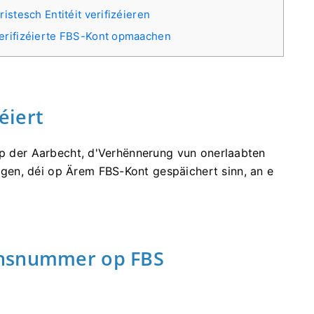
istesch Entitéit verifizéieren
erifizéierte FBS-Kont opmaachen
éiert
 op der Aarbecht, d'Verhënnerung vun onerlaabten
en, déi op Ärem FBS-Kont gespäichert sinn, an e
onsnummer op FBS