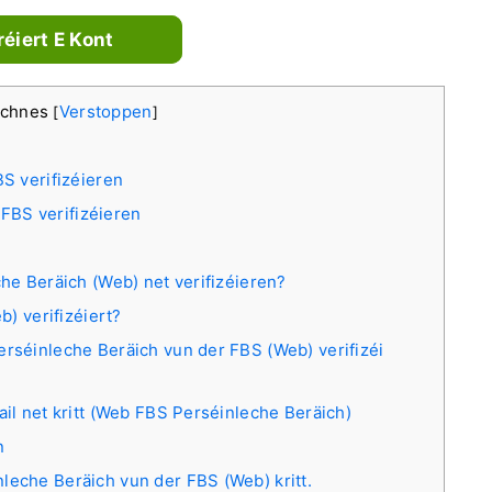
réiert E Kont
echnes
Verstoppen
[
]
 verifizéieren
FBS verifizéieren
he Beräich (Web) net verifizéieren?
b) verifizéiert?
rséinleche Beräich vun der FBS (Web) verifizéi
il net kritt (Web FBS Perséinleche Beräich)
n
eche Beräich vun der FBS (Web) kritt.