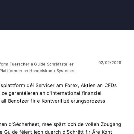
02/02/2026
form Fuerscher a Guide Schrëftsteller
Plattformen an HandelskontoSystemer.
splattform déi Servicer am Forex, Aktien an CFDs
ze garantéieren an d'international finanziell
all Benotzer fir e Kontverifizéierungsprozess
men d'Sécherheet, mee spärt och de vollen Zougang
 Guide féiert Iech duerch d'Schrëtt fir Äre Kont