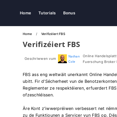
Home
Tutorials
Bonus
Home
Verifizéiert FBS
Verifizéiert FBS
Online Handelsplatt
Nathan
Geschriwwen vum
Cole
Fuerschung Broker 
FBS ass eng weltwäit unerkannt Online Handel
ubitt. Fir d'Sécherheet vun de Benotzerkonten 
Reglementer ze respektéieren, erfuerdert FBS 
ofzeschléissen.
Äre Kont z'iwwerpréiwen verbessert net nëm
zu de Funktiounen a Servicer vun FBS op. Dëse