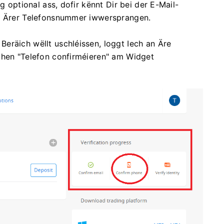
g optional ass, dofir kënnt Dir bei der E-Mail-
un Ärer Telefonsnummer iwwersprangen.
eräich wëllt uschléissen, loggt Iech an Äre
chen "Telefon confirméieren" am Widget