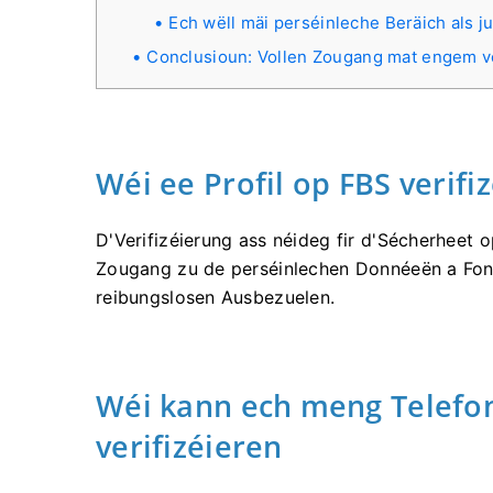
Ech wëll mäi perséinleche Beräich als jur
Conclusioun: Vollen Zougang mat engem v
Wéi ee Profil op FBS verifiz
D'Verifizéierung ass néideg fir d'Sécherheet
Zougang zu de perséinlechen Donnéeën a Fong
reibungslosen Ausbezuelen.
Wéi kann ech meng Telef
verifizéieren