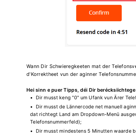
Wann Dir Schwieregkeeten mat der Telefonsverif
d'Korrektheet vun der aginner Telefonsnumme
Hei sinn e puer Tipps, déi Dir berécksiichtege 
Dir musst keng "0" um Ufank vun Ärer Tel
Dir musst de Lännercode net manuell aginn
dat richtegt Land am Dropdown-Menü ausgewi
Telefonsnummerfeld);
Dir musst mindestens 5 Minutten waarde 