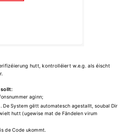
izéierung hutt, kontrolléiert w.e.g. als éischt
r.
sollt:
efonsnummer aginn;
. De System gëtt automatesch agestallt, soubal Dir
elt hutt (ugewise mat de Fändelen virum
bis de Code ukommt.