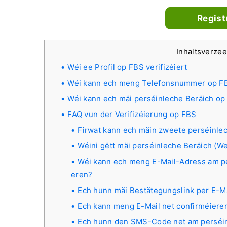
Regist
Inhaltsverze
Wéi ee Profil op FBS verifizéiert
Wéi kann ech meng Telefonsnummer op FBS
Wéi kann ech mäi perséinleche Beräich op 
FAQ vun der Verifizéierung op FBS
Firwat kann ech mäin zweete perséinlec
Wéini gëtt mäi perséinleche Beräich (We
Wéi kann ech meng E-Mail-Adress am pe
eren?
Ech hunn mäi Bestätegungslink per E-Ma
Ech kann meng E-Mail net confirméiere
Ech hunn den SMS-Code net am perséinl