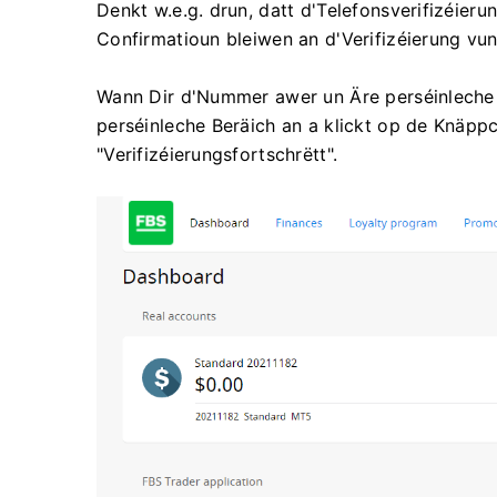
Denkt w.e.g. drun, datt d'Telefonsverifizéierun
Confirmatioun bleiwen an d'Verifizéierung v
Wann Dir d'Nummer awer un Äre perséinleche B
perséinleche Beräich an a klickt op de Knäpp
"Verifizéierungsfortschrëtt".